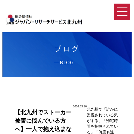
ブログ
BLOG
2026.05.20
北九州で「誰かに
【北九州でストーカー
監視されている気
被害に悩んでいる方
がする」「帰宅時
間を把握されてい
へ】一人で抱え込まな
る」「何度も連