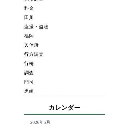
料金
田川
盗撮・盗聴
福岡
興信所
行方調査
行橋
調査
門司
黒崎
カレンダー
2026年5月