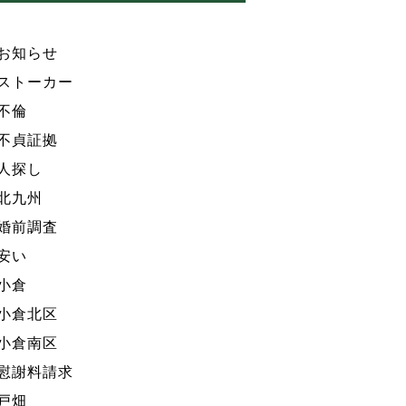
お知らせ
ストーカー
不倫
不貞証拠
人探し
北九州
婚前調査
安い
小倉
小倉北区
小倉南区
慰謝料請求
戸畑