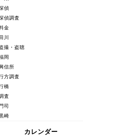
探偵
探偵調査
料金
田川
盗撮・盗聴
福岡
興信所
行方調査
行橋
調査
門司
黒崎
カレンダー