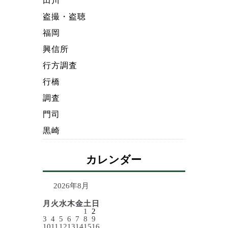
田川
盗撮・盗聴
福岡
興信所
行方調査
行橋
調査
門司
黒崎
カレンダー
2026年8月
月
火
水
木
金
土
日
1
2
3
4
5
6
7
8
9
10
11
12
13
14
15
16