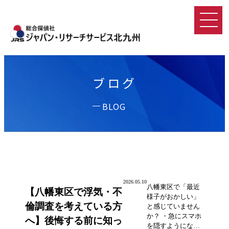
ブログ
BLOG
2026.05.10
八幡東区で「最近
【八幡東区で浮気・不
様子がおかしい」
倫調査を考えている方
と感じていません
か？ ・急にスマホ
へ】後悔する前に知っ
を隠すようにな…