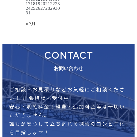
17
18
19
20
21
22
23
24
25
26
27
28
29
30
31
« 7月
CONTACT
お問い合わせ
ご相談・お見積りなどお気軽にご相談くださ
い！
出張相談も受付中。
安心・明確料金！経費・追加料金等は一切い
ただきません。
誰もが安心して立ち寄れる探偵のコンビニ化
を目指します！