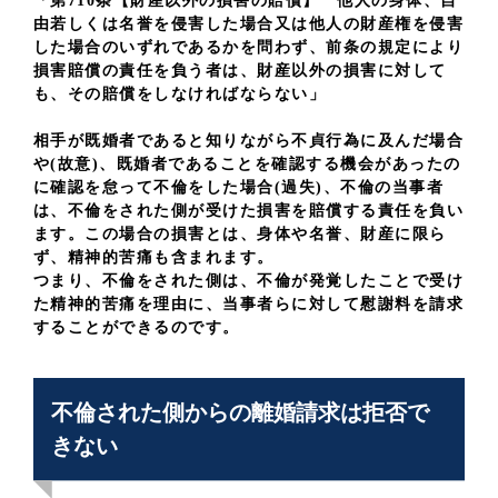
「第710条【財産以外の損害の賠償】 他人の身体、自
由若しくは名誉を侵害した場合又は他人の財産権を侵害
した場合のいずれであるかを問わず、前条の規定により
損害賠償の責任を負う者は、財産以外の損害に対して
も、その賠償をしなければならない」
相手が既婚者であると知りながら不貞行為に及んだ場合
や(故意)、既婚者であることを確認する機会があったの
に確認を怠って不倫をした場合(過失)、不倫の当事者
は、不倫をされた側が受けた損害を賠償する責任を負い
ます。この場合の損害とは、身体や名誉、財産に限ら
ず、精神的苦痛も含まれます。
つまり、不倫をされた側は、不倫が発覚したことで受け
た精神的苦痛を理由に、当事者らに対して慰謝料を請求
することができるのです。
不倫された側からの離婚請求は拒否で
きない